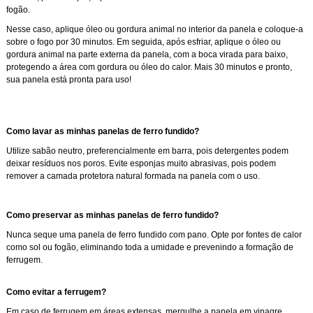
fogão.
Nesse caso, aplique óleo ou gordura animal no interior da panela e coloque-a
sobre o fogo por 30 minutos. Em seguida, após esfriar, aplique o óleo ou
gordura animal na parte externa da panela, com a boca virada para baixo,
protegendo a área com gordura ou óleo do calor. Mais 30 minutos e pronto,
sua panela está pronta para uso!
Como lavar as minhas panelas de ferro fundido?
Utilize sabão neutro, preferencialmente em barra, pois detergentes podem
deixar resíduos nos poros. Evite esponjas muito abrasivas, pois podem
remover a camada protetora natural formada na panela com o uso.
Como preservar as minhas panelas de ferro fundido?
Nunca seque uma panela de ferro fundido com pano. Opte por fontes de calor
como sol ou fogão, eliminando toda a umidade e prevenindo a formação de
ferrugem.
Como evitar a ferrugem?
Em caso de ferrugem em áreas extensas, mergulhe a panela em vinagre