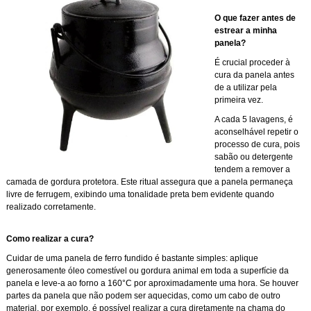
O que fazer antes de
estrear a minha
panela?
É crucial proceder à
cura da panela antes
de a utilizar pela
primeira vez.
A cada 5 lavagens, é
aconselhável repetir o
processo de cura, pois
sabão ou detergente
tendem a remover a
camada de gordura protetora. Este ritual assegura que a panela permaneça
livre de ferrugem, exibindo uma tonalidade preta bem evidente quando
realizado corretamente.
Como realizar a cura?
Cuidar de uma panela de ferro fundido é bastante simples: aplique
generosamente óleo comestível ou gordura animal em toda a superfície da
panela e leve-a ao forno a 160°C por aproximadamente uma hora. Se houver
partes da panela que não podem ser aquecidas, como um cabo de outro
material, por exemplo, é possível realizar a cura diretamente na chama do