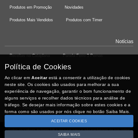
Produtos em Promoção
Novidades
Produtos Mais Vendidos
Produtos com Timer
Notícias
Receitas na Cataplana
Panela Ferro 3 Pernas
Política de Cookies
Ao clicar em
Aceitar
está a consentir a utilização de cookies
neste site. Os cookies são usados para melhorar a sua
37°08'26.2"N 8°32'15.7"W
experiência de navegação, garantir o bom funcionamento de
alguns serviços e recolher dados técnicos para análise de
tráfego. Se desejar mais informação sobre estes cookies e a
Posso Ajudar
?
forma como são usados por nós clique no botão Saiba Mais.
ACEITAR COOKIES
Todos os valores incluem IVA à taxa em vigor e são exclusivos da loja online
SAIBA MAIS
Copyright © LAPRACASA.com 2026