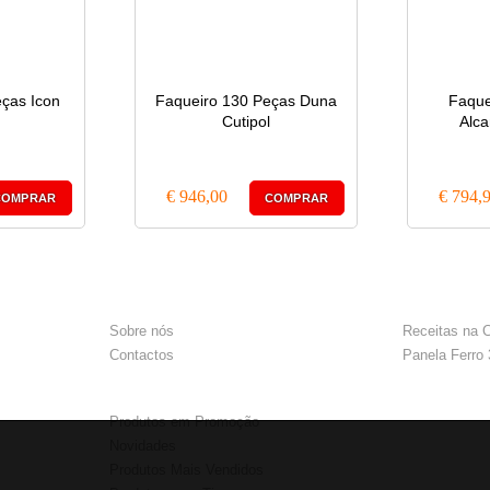
ças Icon
Faqueiro 130 Peças Duna
Faque
Cutipol
Alca
€ 946,00
€ 794,
COMPRAR
COMPRAR
e
Empresa
Notícias
Sobre nós
Receitas na 
Contactos
Panela Ferro
Listas de Produtos
Produtos em Promoção
Novidades
Produtos Mais Vendidos