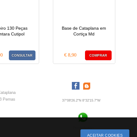
iro 130 Peças
Base de Cataplana em
ntara Cutipol
Cortiça Md
90
€ 8,90
CONSULTAR
COMPRAR
Cataplana
 3 Pernas
37°08'26.2"N 8°32'15.7"W
Posso Ajudar
?
ACEITAR COOKIES